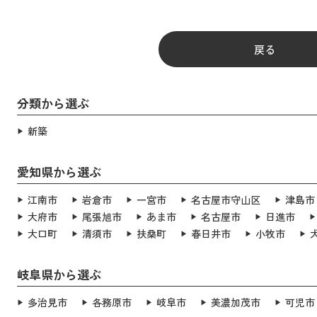
戻る
分類から選ぶ
新築
愛知県から選ぶ
江南市
岩倉市
一宮市
名古屋市守山区
津島市
大府市
尾張旭市
あま市
名古屋市
日進市
大口町
清須市
扶桑町
春日井市
小牧市
岐阜県から選ぶ
多治見市
各務原市
岐阜市
美濃加茂市
可児市