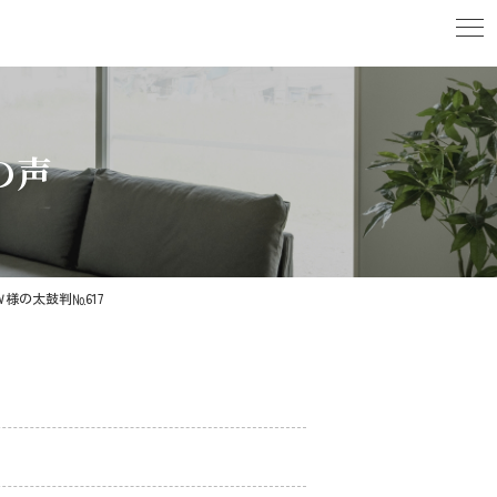
の声
様の太鼓判№617