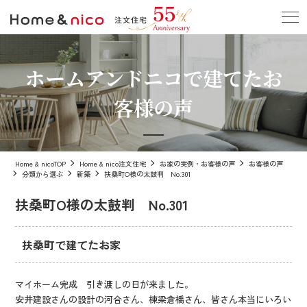
ホームアンドニコで建てたお
客様の声
Home & nicoTOP
Home & nico注文住宅
お家の実例・お客様の声
お客様の声
分類から選ぶ
新築
扶桑町O様の太鼓判 No.301
扶桑町O様の太鼓判 No.301
扶桑町で建てたお家
マイホーム完成 引き渡しの日が来ました。
安井建設さんの設計の河合さん、棟梁倉橋さん、皆さん本当にいろい