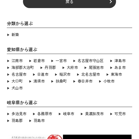
戻る
分類から選ぶ
新築
愛知県から選ぶ
江南市
岩倉市
一宮市
名古屋市守山区
津島市
海部郡大治町
丹羽郡
大府市
尾張旭市
あま市
名古屋市
日進市
稲沢市
北名古屋市
東海市
大口町
清須市
扶桑町
春日井市
小牧市
犬山市
岐阜県から選ぶ
多治見市
各務原市
岐阜市
美濃加茂市
可児市
羽島郡
羽島市