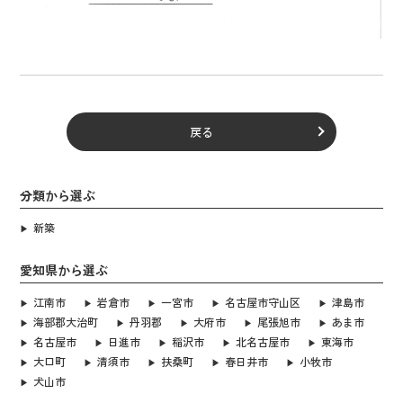
戻る
分類から選ぶ
新築
愛知県から選ぶ
江南市
岩倉市
一宮市
名古屋市守山区
津島市
海部郡大治町
丹羽郡
大府市
尾張旭市
あま市
名古屋市
日進市
稲沢市
北名古屋市
東海市
大口町
清須市
扶桑町
春日井市
小牧市
犬山市