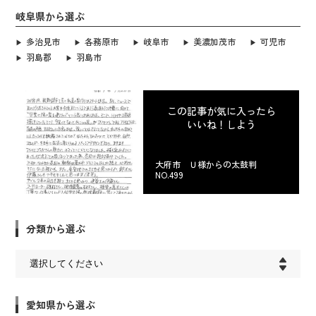
岐阜県から選ぶ
多治見市
各務原市
岐阜市
美濃加茂市
可児市
羽島郡
羽島市
この記事が気に入ったら
いいね！しよう
大府市 Ｕ様からの太鼓判
NO.499
分類から選ぶ
愛知県から選ぶ