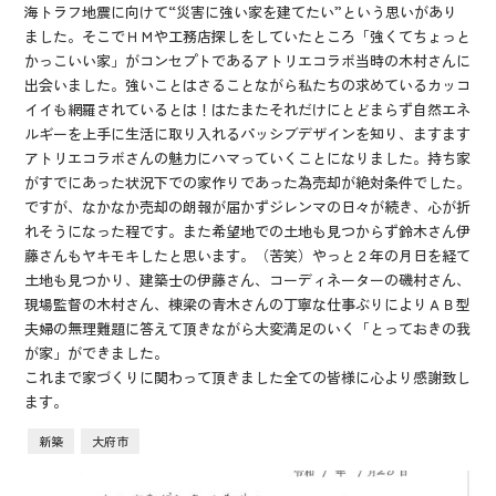
海トラフ地震に向けて“災害に強い家を建てたい”という思いがあり
ました。そこでＨＭや工務店探しをしていたところ「強くてちょっと
かっこいい家」がコンセプトであるアトリエコラボ当時の木村さんに
出会いました。強いことはさることながら私たちの求めているカッコ
イイも網羅されているとは！はたまたそれだけにとどまらず自然エネ
ルギーを上手に生活に取り入れるパッシブデザインを知り、ますます
アトリエコラボさんの魅力にハマっていくことになりました。持ち家
がすでにあった状況下での家作りであった為売却が絶対条件でした。
ですが、なかなか売却の朗報が届かずジレンマの日々が続き、心が折
れそうになった程です。また希望地での土地も見つからず鈴木さん伊
藤さんもヤキモキしたと思います。（苦笑）やっと２年の月日を経て
土地も見つかり、建築士の伊藤さん、コーディネーターの磯村さん、
現場監督の木村さん、棟梁の青木さんの丁寧な仕事ぶりによりＡＢ型
夫婦の無理難題に答えて頂きながら大変満足のいく「とっておきの我
が家」ができました。
これまで家づくりに関わって頂きました全ての皆様に心より感謝致し
ます。
新築
大府市