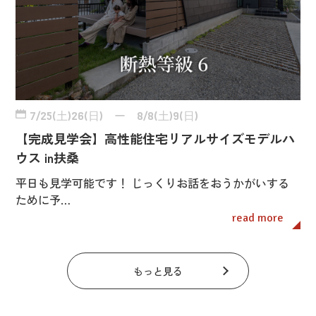
7/25(土)26(日) ー 8/8(土)9(日)
【完成見学会】高性能住宅リアルサイズモデルハ
ウス in扶桑
平日も見学可能です！ じっくりお話をおうかがいする
ために予…
read more
もっと見る