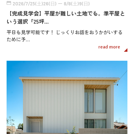
2026/7/25(土)26(日) ー 8/8(土)9(日)
【完成見学会】平屋が難しい土地でも。準平屋と
いう選択『25坪…
平日も見学可能です！ じっくりお話をおうかがいする
ために予…
read more