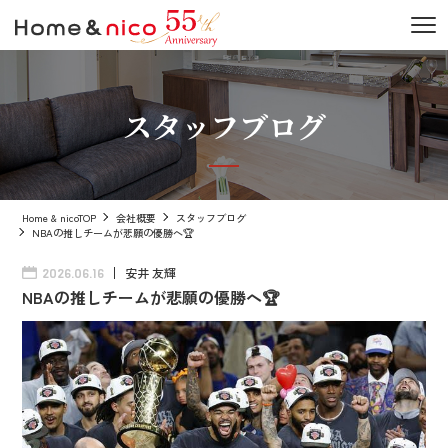
スタッフブログ
Home & nicoTOP
会社概要
スタッフブログ
NBAの推しチームが悲願の優勝へ🏆
安井 友輝
2026.06.16
NBAの推しチームが悲願の優勝へ🏆