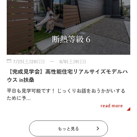
7/25(土)26(日) ー 8/8(土)9(日)
【完成見学会】高性能住宅リアルサイズモデルハ
ウス in扶桑
平日も見学可能です！ じっくりお話をおうかがいする
ために予…
read more
もっと見る