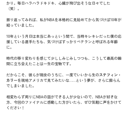
かり。毎日ハラハラドキドキ、心臓が飛び出そうな日々でした
（笑）。
振り返ってみれば、私がNBAを本格的に見始めてから気づけば10年が
経っていました。
10年という月日は本当にあっという間で、当時キレキレだった僕の応
援している選手たちも、気づけばすっかりベテランと呼ばれる年齢
に。
時代の移り変わりを感じて少ししみじみしつつも、こうして最高の瞬
間に立ち会えたことは一生の宝物です。
だからこそ、彼らが現役のうちに、一度でいいから生の
ステフィン・
カリー
を現地アメリカで見てみたいな……という夢が、さらに膨らん
でしまいました。
相変わらず周りにNBAの話ができる人が少ないので、NBAが好きな
方、今回のファイナルに感動した方がいたら、ぜひ気軽に声をかけて
ください！