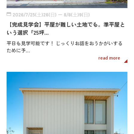
2026/7/25(土)26(日) ー 8/8(土)9(日)
【完成見学会】平屋が難しい土地でも。準平屋と
いう選択『25坪…
平日も見学可能です！ じっくりお話をおうかがいする
ために予…
read more