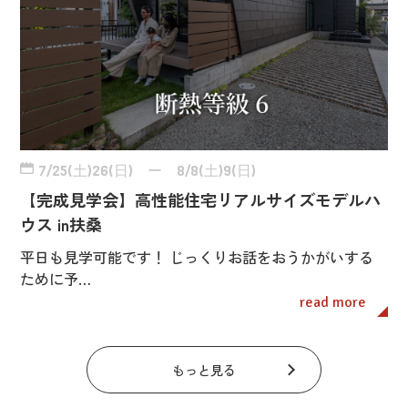
7/25(土)26(日) ー 8/8(土)9(日)
【完成見学会】高性能住宅リアルサイズモデルハ
ウス in扶桑
平日も見学可能です！ じっくりお話をおうかがいする
ために予…
read more
もっと見る