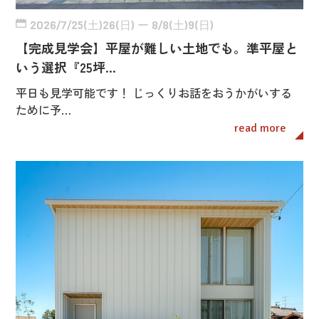
2026/7/25(土)26(日) ー 8/8(土)9(日)
【完成見学会】平屋が難しい土地でも。準平屋と
いう選択『25坪…
平日も見学可能です！ じっくりお話をおうかがいする
ために予…
read more