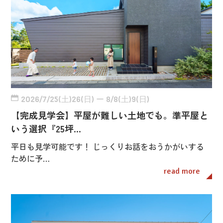
2026/7/25(土)26(日) ー 8/8(土)9(日)
【完成見学会】平屋が難しい土地でも。準平屋と
いう選択『25坪…
平日も見学可能です！ じっくりお話をおうかがいする
ために予…
read more