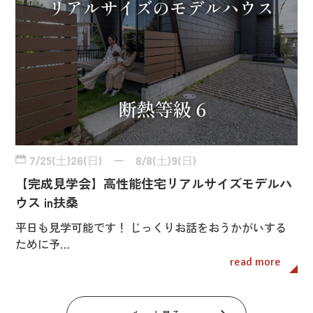
7/25(土)26(日) ー 8/8(土)9(日)
【完成見学会】高性能住宅リアルサイズモデルハ
ウス in扶桑
平日も見学可能です！ じっくりお話をおうかがいする
ために予…
read more