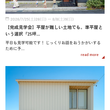
2026/7/25(土)26(日) ー 8/8(土)9(日)
【完成見学会】平屋が難しい土地でも。準平屋と
いう選択『25坪…
平日も見学可能です！ じっくりお話をおうかがいする
ために予…
read more