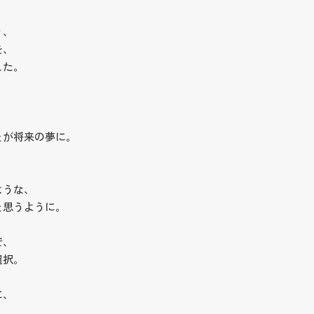
、
り、
を、
した。
とが将来の夢に。
ような、
と思うように。
で、
選択。
に、