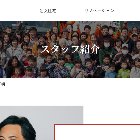
注文住宅
リノベーション
会
受
総
対
スタッフ紹介
千明