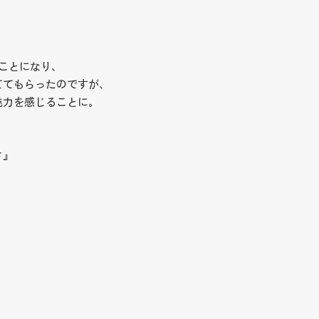
ことになり、
ててもらったのですが、
魅力を感じることに。
さ』
』
、
。