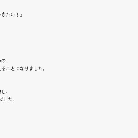
いきたい！』
のの、
えることになりました。
強し、
でした。