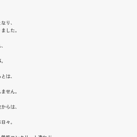
となり、
りました。
れ、
事。
るとは、
れません。
位からは、
、
ぶ日々。