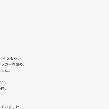
ールをもらい、
サッカーを始め、
ました。
すが、
の時。
、
っていました。