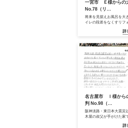
一宮市 Ｅ様からの
No.78（リ…
将来を見据えお風呂を大
イレの段差をなくすリフ
詳
名古屋市 Ｉ様から
判 No.98（…
阪神淡路・東日本大震災
木屋の叔父が手がけた家
詳