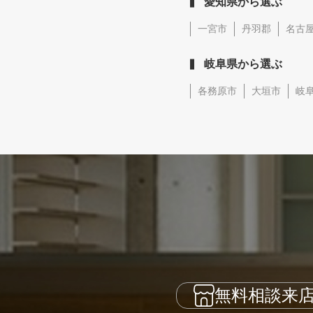
愛知県から選ぶ
一宮市
丹羽郡
名古
岐阜県から選ぶ
各務原市
大垣市
岐
無料相談来