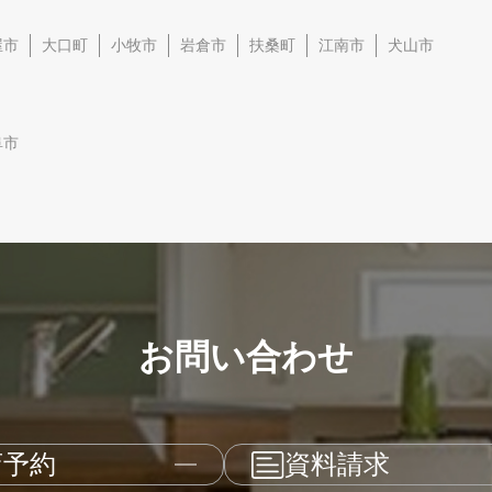
屋市
大口町
小牧市
岩倉市
扶桑町
江南市
犬山市
阜市
お問い合わせ
店予約
資料請求