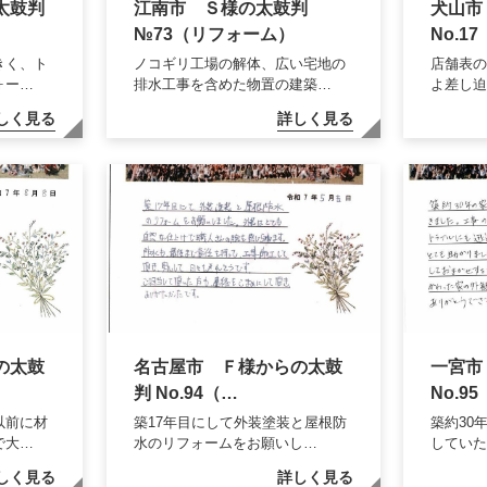
太鼓判
江南市 Ｓ様の太鼓判
犬山市
№73（リフォーム）
No.1
きく、ト
ノコギリ工場の解体、広い宅地の
店舗表
ォー…
排水工事を含めた物置の建築…
よ差し迫
しく見る
詳しく見る
の太鼓
名古屋市 Ｆ様からの太鼓
一宮市
判 No.94（…
No.9
以前に材
築17年目にして外装塗装と屋根防
築約30
で大…
水のリフォームをお願いし…
してい
しく見る
詳しく見る