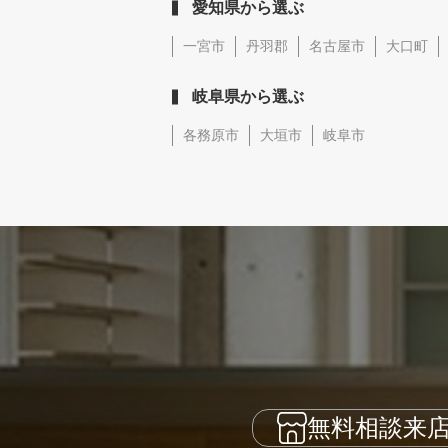
愛知県から選ぶ
一宮市
丹羽郡
名古屋市
大口町
岐阜県から選ぶ
各務原市
大垣市
岐阜市
無料相談来