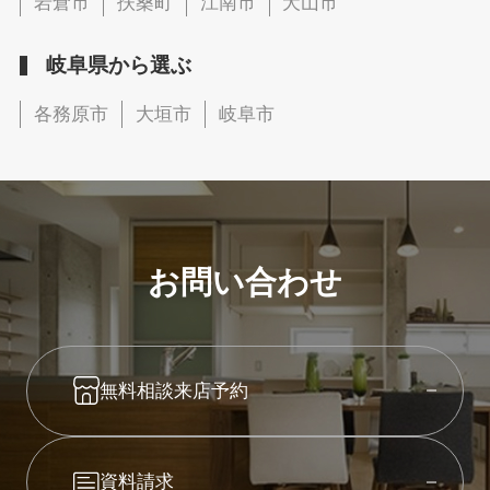
岩倉市
扶桑町
江南市
犬山市
岐阜県から選ぶ
各務原市
大垣市
岐阜市
お問い合わせ
無料相談来店予約
資料請求