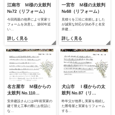
江南市 Ｍ様の太鼓判
一宮市 Ｍ様の太鼓判
№72（リフォーム）
№68（リフォーム）
今回両親の他界により実家リ
見積りを三社に依頼しました
フォームを決意し、築60年近
が誠実な対応が決め手と名安
い…
井建…
詳しく見る
詳しく見る
名古屋市 Ｍ様からの
犬山市 Ｉ様からの太
太鼓判 No.110…
鼓判 No.87（リ…
安井建設さんには4年前実家の
昨年父が他界し実家を相続し
建て替え工事の際にお世話に
た際母屋と実家をリフォーム
な…
する…