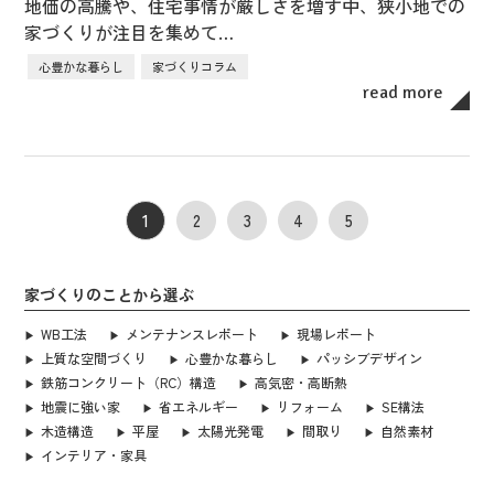
地価の高騰や、住宅事情が厳しさを増す中、狭小地での
家づくりが注目を集めて…
心豊かな暮らし
家づくりコラム
read more
1
2
3
4
5
家づくりのことから選ぶ
WB工法
メンテナンスレポート
現場レポート
上質な空間づくり
心豊かな暮らし
パッシブデザイン
鉄筋コンクリート（RC）構造
高気密・高断熱
地震に強い家
省エネルギー
リフォーム
SE構法
木造構造
平屋
太陽光発電
間取り
自然素材
インテリア・家具