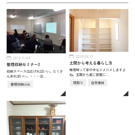
2019.06.17
2017.11.04
土間から考える暮らし方
整理収納セミナー2
梅雨時って家の中もジメジメしますよ
収納スペースは広げればいい。たくさ
ね。玄関から直に部屋に…
んあればいい。・・・は…
間取り
自然素材
整理収納club