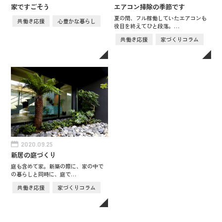
家ですごそう
エアコン掃除の季節です
夏の間、フル稼働していたエアコンも
共働き応援
心豊かな暮らし
役目を終えてひと段落。…
共働き応援
家づくりコラム
2020.09.25
新居の庭づくり
庭も含めて家。新築の際に、家の中で
の暮らしと同時に、庭で…
共働き応援
家づくりコラム