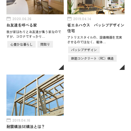
2020.06.26
2019.04.14
お友達を呼べる家
省エネハウス パッシブデザイン
住宅
我が家はわりとお友達が集う家なので
すが、コロナですっかり…
アトリエスタイルの、設備機器を充実
させるのではなく、躯体…
心豊かな暮らし
間取り
パッシブデザイン
鉄筋コンクリート（RC）構造
2019.04.16
耐震構法SE構法とは？