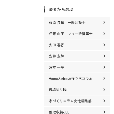
著者から選ぶ
藤原 良積｜一級建築士
伊藤 由子｜ママ一級建築士
安田 春香
安井 友輝
宮本 一平
Home＆nicoお役立ちコラム
現場知り隊
家づくりコラム女性編集部
整理収納club