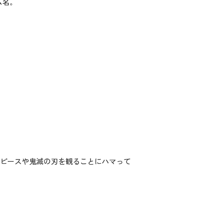
ム名。
ンピースや鬼滅の刃を観ることにハマって