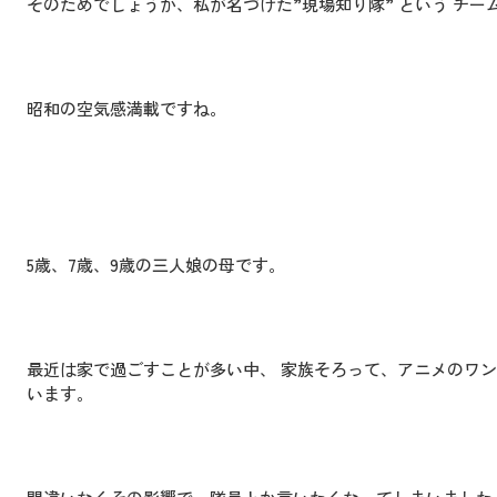
そのためでしょうか、私が名づけた”現場知り隊” という チー
昭和の空気感満載ですね。
5歳、7歳、9歳の三人娘の母です。
最近は家で過ごすことが多い中、 家族そろって、アニメのワ
います。