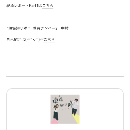
現場レポートPart1は
こちら
“現場知り隊 ” 隊員ナンバー2 中村
自己紹介は(☞ﾟヮﾟ)☞
こちら