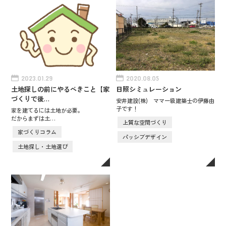
2023.01.29
2020.08.05
土地探しの前にやるべきこと【家
日照シミュレーション
づくりで後…
安井建設(株) ママ一級建築士の伊藤由
子です！
家を建てるには土地が必要。
だからまずは土…
上質な空間づくり
家づくりコラム
パッシブデザイン
土地探し・土地選び