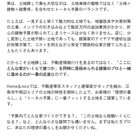
実は、土地探しで最も大切なのは、土地単体の価格ではなく「土地＋
建物＋諸費用」を合わせたトータル予算のバランスです。
たとえば、一見すると安くて魅力的な土地でも、地盤改良や水害対策
の工事、インフラの引き込みなどで数百万円の追加費用がかかり、肝
心の建物予算が削られてしまうケースは少なくありません。逆に、少
し変形した土地や狭い土地であっても、建築家のアイデアや適切な設
計対策次第で、コストを抑えながら安全で開放的な家が建てられるこ
ともたくさんあります。
だからこそ土地探しは、不動産情報だけを見るのではなく、
「ここに
どんな家がいくらで建つか」を同時に見極められる建築のプロと一緒
に進めるのが一番の近道
なのです。
Home＆nicoでは、不動産専任スタッフと建築家がタッグを組み、江
南市や周辺エリアの土地の特性を熟知した上で、お客様の「理想の暮
らし」と「トータル予算」に一番フィットする土地をご提案していま
す。
「予算内でどんな家づくりができる？」「この土地なら総額いくらに
なる？」など、どんな小さな疑問でも構いません。まずは私たちプロ
に、あなたの理想の暮らしをお聞かせくださいね。