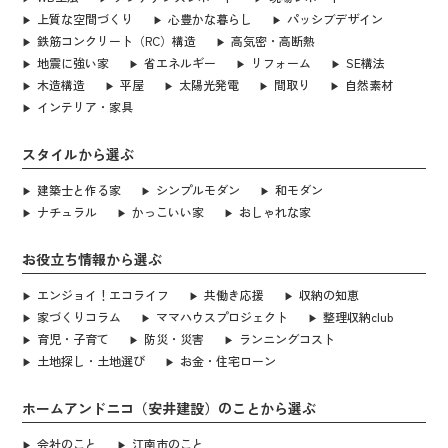
上質な空間づくり
心豊かな暮らし
パッシブデザイン
鉄筋コンクリート（RC）構造
高気密・高断熱
地震に強い家
省エネルギー
リフォーム
SE構法
木造構造
平屋
太陽光発電
間取り
自然素材
インテリア・家具
スタイルから選ぶ
建築士と作る家
シンプルモダン
和モダン
ナチュラル
かっこいい家
おしゃれな家
お役立ち情報から選ぶ
エンジョイ！エコライフ
共働き応援
収納の知恵
家づくりコラム
ママハウスプロジェクト
整理収納club
育児・子育て
防災・災害
ランニングコスト
土地探し・土地選び
お金・住宅ローン
ホームアンドニコ（安井建設）のことから選ぶ
会社のこと
江南市のこと