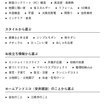
鉄筋コンクリート（RC）構造
高気密・高断熱
地震に強い家
省エネルギー
リフォーム
SE構法
木造構造
平屋
太陽光発電
間取り
自然素材
インテリア・家具
スタイルから選ぶ
建築士と作る家
シンプルモダン
和モダン
ナチュラル
かっこいい家
おしゃれな家
お役立ち情報から選ぶ
エンジョイ！エコライフ
共働き応援
収納の知恵
家づくりコラム
ママハウスプロジェクト
整理収納club
育児・子育て
防災・災害
ランニングコスト
土地探し・土地選び
お金・住宅ローン
ホームアンドニコ（安井建設）のことから選ぶ
会社のこと
江南市のこと